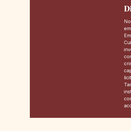
D
No 
em 
Emp
Cu
in
con
cri
cap
lic
Tam
ins
com
ac