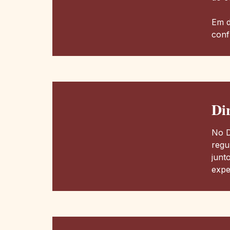
Em d
conf
Di
No D
regu
junt
expe