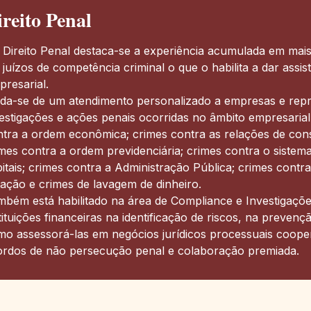
ireito Penal
Direito Penal destaca-se a experiência acumulada em mais d
juízos de competência criminal o que o habilita a dar assis
resarial.
ida-se de um atendimento personalizado a empresas e repr
vestigações e ações penais ocorridas no âmbito empresari
tra a ordem econômica; crimes contra as relações de cons
mes contra a ordem previdenciária; crimes contra o sistem
itais; crimes contra a Administração Pública; crimes contr
itação e crimes de lavagem de dinheiro.
bém está habilitado na área de Compliance e Investigações
tituições financeiras na identificação de riscos, na preve
o assessorá-las em negócios jurídicos processuais cooper
ordos de não persecução penal e colaboração premiada.