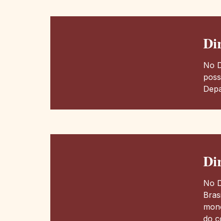
Dir
No D
poss
Depa
Di
No D
Bras
mono
do c